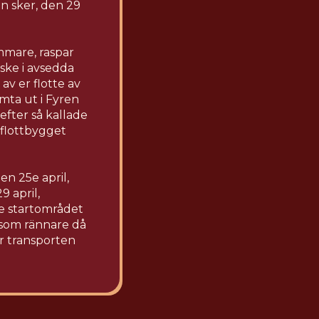
en sker, den 29
mmare, raspar
 ske i avsedda
v er flotte av
mta ut i Fyren
efter så kallade
 flottbygget
n 25e april,
9 april,
te startområdet
 som rännare då
ör transporten