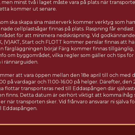
va, men minst två i laget måste vara på plats när transport
 detta kommer ut senare.
 som ska skapa sina mästerverk kommer verktyg som ha
nade cellplastsågar finnas på plats. Raspning får endast
mrådet för att minimera nedskräpning. Vid godkännande a
K, (V)AKT, Start och FLOTT kommer penslar finnas att hä
n färgläggningen börja! Färg kommer finnas tillgänglig, 
nfo om byggområdet, vilka regler som gäller och tips för
m i rännarguiden.
mer att vara öppen mellan den 18e april till och med de
00 på vardagar och 11:00-16:00 på helger. Därefter, den 2
 flottar transporteras ned till Eddaspången där självas
en finns. Detta datum är oerhört viktigt att komma ihåg
 er när transporten sker. Vid frånvaro ansvarar ni själva f
ill Eddaspången.