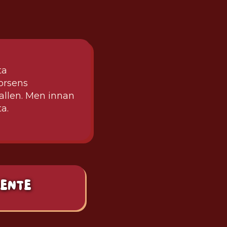
ta
orsens
fallen. Men innan
a.
ENTE