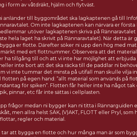
 i form av våtdräkt, hjälm och flytväst.
i anländer till byggområdet ska lagkaptenen gå till Info
ännaravtalet. Om inte lagkaptenen kan närvara er först
agmedlemmar utöver lagkaptenen skriva på Rännaravtalet (f
te hela laget ha skrivit på Rännaravtalet). När detta är gj
 bygga er flotte. Därefter söker ni upp den hög med mat
ärkt med ert flottnummer. Observera att det material
 ha tillgång till och att vi inte har möjlighet att erbju
 heller inte bort att det ska räcka till de paddlar ni behöv
m vi inte tummar det minsta på utifall man skulle vilja i
ll flotten på egen hand: ”allt material som används på flot
antag för spiken”. Flotten får heller inte ha något tak 
, pinnar, etc får inte sättas i cellplasten.
p frågor medan ni bygger kan ni titta i Rännarguiden e
skåit, men allra helst SÄK, (V)AKT, FLOTT eller Pryl, som ha
lottar, regler och material.
t tar att bygga en flotte och hur många man är som byg