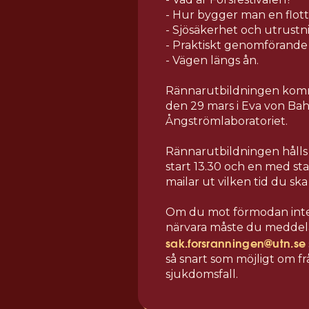
- Hur bygger man en flot
- Sjösäkerhet och utrustn
- Praktiskt genomförande 
- Vägen längs ån.
Rännarutbildningen kom
den 29 mars i Eva von Bah
Ångströmlaboratoriet.
Rännarutbildningen hålls
start 13.30 och en med star
mailar ut vilken tid du ska
Om du mot förmodan inte
närvara måste du meddel
sak.forsranningen@utn.se
så snart som möjligt om f
sjukdomsfall.