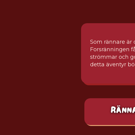
Som rännare är d
Forsränningen få
strömmar och gör
detta äventyr bör
RÄNN