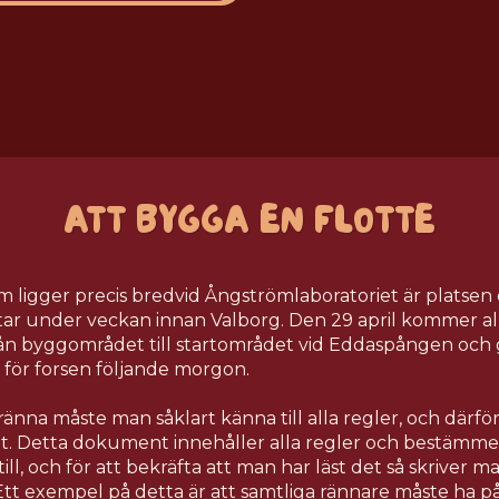
ATT BYGGA EN
FLOTTE
 ligger precis bredvid Ångströmlaboratoriet är platsen 
tar under veckan innan Valborg. Den 29 april kommer alla
rån byggområdet till startområdet vid Eddaspången och 
 för forsen följande morgon.
änna måste man såklart känna till alla regler, och därf
t. Detta dokument innehåller alla regler och bestämm
ll, och för att bekräfta att man har läst det så skriver 
Ett exempel på detta är att samtliga rännare måste ha på