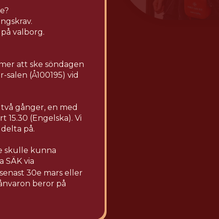
te?
ingskrav.
på valborg.
mer att ske söndagen
r-salen (Å100195) vid
 två gånger, en med
t 15.30 (Engelska). Vi
 delta på.
 skulle kunna
a SÄK via
senast 30e mars eller
rånvaron beror på