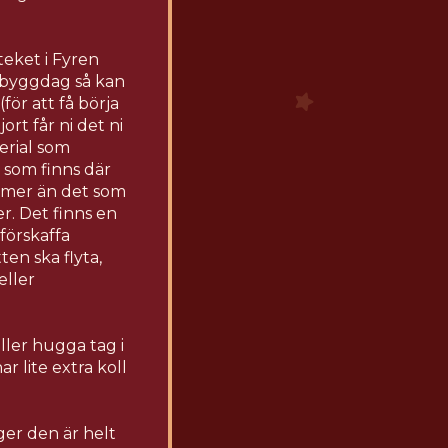
teket i Fyren
a byggdag så kan
ör att få börja
ort får ni det ni
erial som
 som finns där
da mer än det som
er. Det finns en
nförskaffa
ten ska flyta,
eller
ller hugga tag i
r lite extra koll
ger den är helt