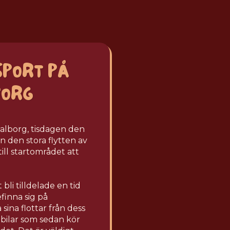
SPORT
PÅ
BORG
alborg, tisdagen den
n den stora flytten av
ill startområdet att
bli tilldelade en tid
finna sig på
sina flottar från dess
stbilar som sedan kör