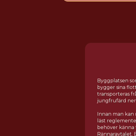
Byggplatsen som
bygger sina flot
transporteras f
jungfrufärd ner
Innan man kan r
läst reglemente
behöver känna ti
Rännaravtalet. 