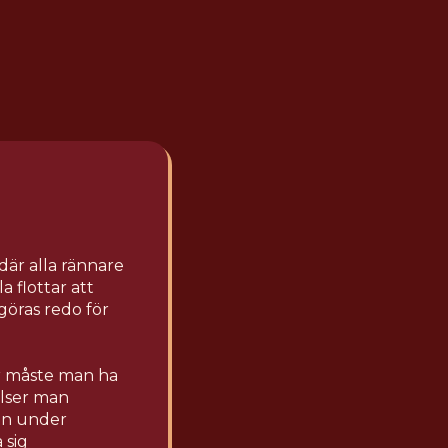
där alla rännare
 flottar att
göras redo för
ör måste man ha
elser man
man under
 sig