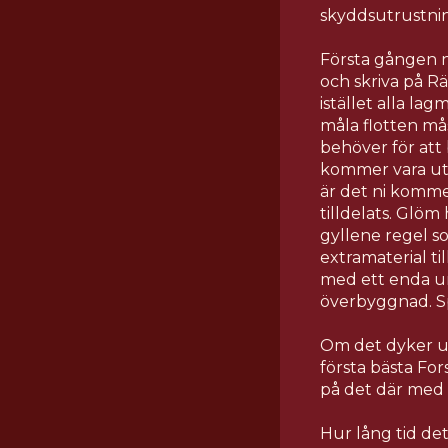
skyddsutrustning
Första gången n
och skriva på R
istället alla l
måla flotten mås
behöver för att
kommer vara utm
är det ni kommer
tilldelats. Glöm
gyllene regel so
extramaterial ti
med ett enda und
överbyggnad. Spik
Om det dyker up
första bästa For
på det där med f
Hur lång tid de