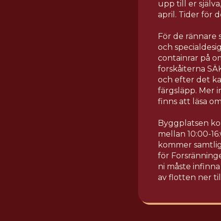
upp till er själ
april. Tider för
För de rännare
och specialdesig
containrar på o
forskåiterna SÄ
och efter det ka
färgsläpp. Mer i
finns att läsa o
Byggplatsen kom
mellan 10:00-16:
kommer samtliga
för Forsränning
ni måste infinna
av flotten ner t