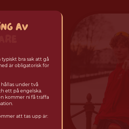
ING AV
ARE
typiskt bra sak att gå
 med är obligatorisk för
hållas under två
och ett på engelska.
 kommer ni få träffa
ation.
mer att tas upp är: